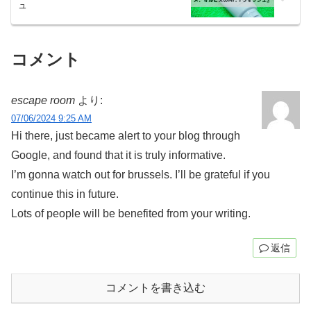
ュ
コメント
escape room
より:
07/06/2024 9:25 AM
Hi there, just became alert to your blog through
Google, and found that it is truly informative.
I’m gonna watch out for brussels. I’ll be grateful if you
continue this in future.
Lots of people will be benefited from your writing.
返信
コメントを書き込む