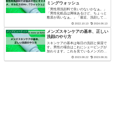
ミングウォッシュ
「男性用洗顔料で良いのないかなぁ。」
「男性化粧品は興味あるけど、ちょっと
敷居が高いなぁ。」「最近、洗顔しても
肌が乾燥しているなぁ。」と、お悩みの
2022.10.13
2024.06.13
男性にオススメしたいのが、オルビス ミ
スター フォーミングウォッシュです。実
メンズスキンケアの基本、正しい
メンズビューティー
際に使用してみたのでレビューします。
洗顔のやり方
スキンケアの基本は毎日の洗顔と保湿で
す。男性の場合はこれにシェービングが
加わります。これを見ているメンズの皆
さん！正しい洗顔のやりかたをご存知で
2023.08.22
2023.08.31
すか？この記事では正しい洗顔の仕方を
解説します！