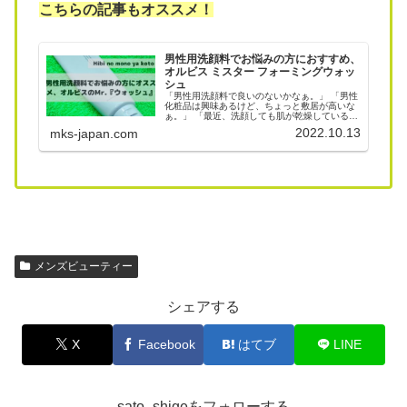
こちらの記事もオススメ！
男性用洗顔料でお悩みの方におすすめ、
オルビス ミスター フォーミングウォッ
シュ
「男性用洗顔料で良いのないかなぁ。」 「男性
化粧品は興味あるけど、ちょっと敷居が高いな
ぁ。」 「最近、洗顔しても肌が乾燥しているな
ぁ。」 と、お悩みの男性にオススメしたいの
2022.10.13
mks-japan.com
が、オルビス ミスター フォーミングウォッシュ
です。 実際に使用してみたのでレビューしま
す。
メンズビューティー
シェアする
X
Facebook
はてブ
LINE
sato_shigeをフォローする