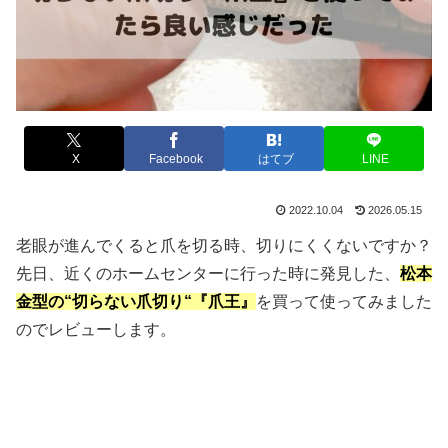
X
Facebook
はてブ
LINE
2022.10.04
2026.05.15
老眼が進んでくると爪を切る時、切りにくくないですか？
先日、近くのホームセンターに行った時に発見した、
松本
金型の
“
切らない爪切り
“
『爪王』
を買って使ってみました
のでレビューします。