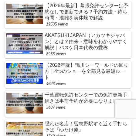
【2026年最新】幕張免許センターは予
約なしで更新できる？予約方法・待ち
時間・混雑を実体験で解説
19535 views
AKATSUKI JAPAN（アカツキジャパ
ン）とは？由来・意味をわかりやすく
解説｜バスケ日本代表の愛称
8953 views
【2026年版】鴨川シーワールドの回り
方｜4つのショーを全部見る最短ルー
ト
4626 views
千葉運転免許センターでの免許更新手
続きは事前予約が必要になりました
3487 views
隠れた名店！習志野駅すぐ近く手打ち
そば『ゆたけ庵』