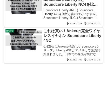
Soundcore Liberty NC4を比
較！どちらがお買い得？
Soundcore Liberty 4NCはSoundcore
Liberty 4の廉価版と言われていますが、
Soundcore Liberty 4NCはSoundcore
Liberty 4の廉価版なのでしょうか？ま
2023.07.18
2026.05.10
た、どこが違うのでしょうか？
これは買い！Ankerの完全ワイヤ
IT•家電
レスイヤホン Soundcore Liberty
4NC
6月29日にAnkerから新しいSoundcoreシ
リーズ、Liberty 4NCがアメリカで発売開
始されました。日本での発売が気になる
ところでしたが、Anker Japanで7月7日
2023.07.09
2026.07.26
から予約開始になりました。予約販売分
は500個限定でしたが、翌日には全ての色
で売り切れになる程の人気商品です。一
般発売は7月26日（水）です。