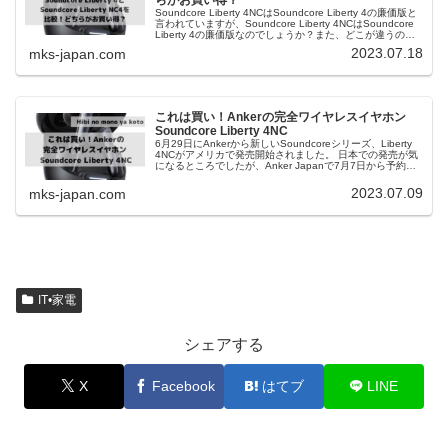
Soundcore Liberty 4NCはSoundcore Liberty 4の廉価版と
言われていますが、Soundcore Liberty 4NCはSoundcore
Liberty 4の廉価版なのでしょうか？また、どこが違うので
しょうか？
2023.07.18
mks-japan.com
これは買い！Ankerの完全ワイヤレスイヤホン
Soundcore Liberty 4NC
6月29日にAnkerから新しいSoundcoreシリーズ、Liberty
4NCがアメリカで発売開始されました。 日本での発売が気
になるところでしたが、Anker Japanで7月7日から予約開
始になりました。 予約販売分は500個限定でしたが、翌日
には全ての色で売り切れになる程の人気商品です。 一般発
2023.07.09
mks-japan.com
売は7月26日（水）です。
IT•家電
シェアする
X
Facebook
はてブ
LINE