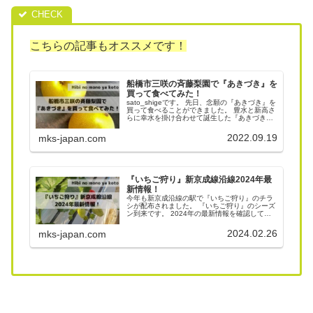
こちらの記事もオススメです！
船橋市三咲の斉藤梨園で『あきづき』を
買って食べてみた！
sato_shigeです。 先日、念願の『あきづき』を
買って食べることができました。 豊水と新高さ
らに幸水を掛け合わせて誕生した『あきづき』
とても美味しかったです。 幸水や豊水が好きだ
と言う方は是非食べてみてください。 『あきづ
2022.09.19
mks-japan.com
き』についてまとめました。
『いちご狩り』新京成線沿線2024年最
新情報！
今年も新京成沿線の駅で『いちご狩り』のチラ
シが配布されました。 『いちご狩り』のシーズ
ン到来です。 2024年の最新情報を確認してみ
ましょう。
2024.02.26
mks-japan.com