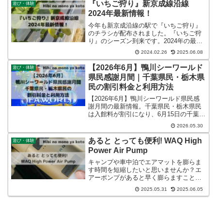
『いちご狩り』新京成線沿線
遊び・体験
2024年最新情報！
今年も新京成沿線の駅で『いちご狩り』
のチラシが配布されました。『いちご狩
り』のシーズン到来です。2024年の最新
情報を確認してみましょう。
2024.02.26
2025.06.08
【2026年6月】鴨川シーワールド
遊び・体験
県民感謝月間｜千葉県民・栃木県
民の割引料金と利用方法
【2026年6月】鴨川シーワールド県民感
謝月間の最新情報。千葉県民・栃木県民
は入館料が割引になり、6月15日の千葉県
民の日は中学生以下無料。料金・特典・
2026.05.30
利用条件・注意点を分かりやすく解説し
ます。
あると とっても便利! WAQ High
遊び・体験
Power Air Pump
キャンプや車中泊でエアマットを膨らま
す時間を短縮したいと思いませんか？エ
アーポンプがあると早く膨らますことが
でき撤収時も早くたたむことができま
2025.05.31
2025.06.05
す。エアマットを膨らませるだけではな
く、浮き具や火おこし、掃除、ランタン
としても使えてとても便利です！