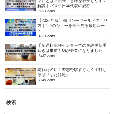
ン）とは？由来・意味をわかりやすく
解説｜バスケ日本代表の愛称
8953 views
【2026年版】鴨川シーワールドの回り
方｜4つのショーを全部見る最短ルー
ト
4623 views
千葉運転免許センターでの免許更新手
続きは事前予約が必要になりました
3487 views
隠れた名店！習志野駅すぐ近く手打ち
そば『ゆたけ庵』
1749 views
検索