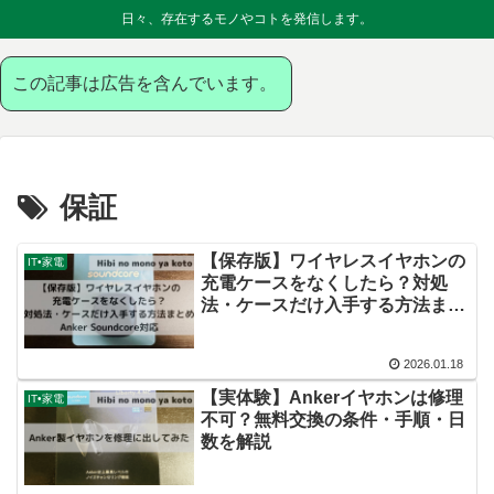
日々、存在するモノやコトを発信します。
この記事は広告を含んでいます。
保証
【保存版】ワイヤレスイヤホンの
IT•家電
充電ケースをなくしたら？対処
法・ケースだけ入手する方法まと
め｜Anker Soundcore対応
2026.01.18
【実体験】Ankerイヤホンは修理
IT•家電
不可？無料交換の条件・手順・日
数を解説