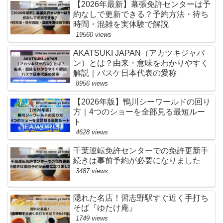
【2026年最新】幕張免許センターは予
約なしで更新できる？予約方法・待ち
時間・混雑を実体験で解説
19560 views
AKATSUKI JAPAN（アカツキジャパ
ン）とは？由来・意味をわかりやすく
解説｜バスケ日本代表の愛称
8956 views
【2026年版】鴨川シーワールドの回り
方｜4つのショーを全部見る最短ルー
ト
4628 views
千葉運転免許センターでの免許更新手
続きは事前予約が必要になりました
3487 views
隠れた名店！習志野駅すぐ近く手打ち
そば『ゆたけ庵』
1749 views