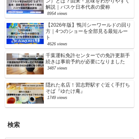
ン）とは？由来・意味をわかりやすく
解説｜バスケ日本代表の愛称
8954 views
【2026年版】鴨川シーワールドの回り
方｜4つのショーを全部見る最短ルー
ト
4626 views
千葉運転免許センターでの免許更新手
続きは事前予約が必要になりました
3487 views
隠れた名店！習志野駅すぐ近く手打ち
そば『ゆたけ庵』
1749 views
検索